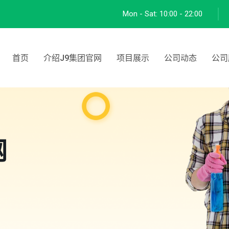
Mon - Sat:
10:00 - 22:00
首页
介绍J9集团官网
项目展示
公司动态
公司
网