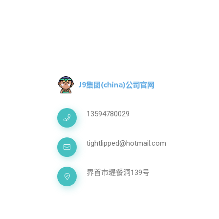
13594780029
tightlipped@hotmail.com
界首市堤餐洞139号