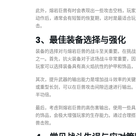
此外，熔岩巨兽有时会表现出一些攻击空档，玩家
动作后，通常会有短暂的恢复期，这时是最适合玩
击。
3、最佳装备选择与强化
装备的选择对与熔岩巨兽的战斗至关重要。在挑战
之一。首先，抗火装备对于这场战斗非常重要，因
玩家可以选择装备具有高火焰抗性的护甲和饰品，
其次，提升武器的输出能力是增加战斗效率的关键
或重型长剑，可以在巨兽攻击间隙迅速进行输出。
半功倍。
最后，考虑到熔岩巨兽的高伤害输出，使用一些具
的饰品，会极大增强玩家的生存能力。通过合理搭
兽击败。