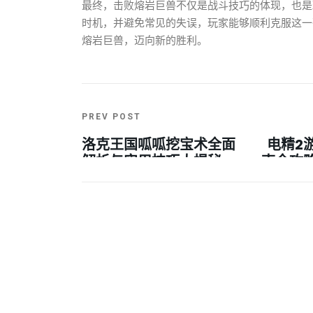
最终，击败熔岩巨兽不仅是战斗技巧的体现，也是
时机，并避免常见的失误，玩家能够顺利克服这一
熔岩巨兽，迈向新的胜利。
PREV POST
洛克王国呱呱挖宝术全面
电精2
解析与实用技巧大揭秘
南全攻