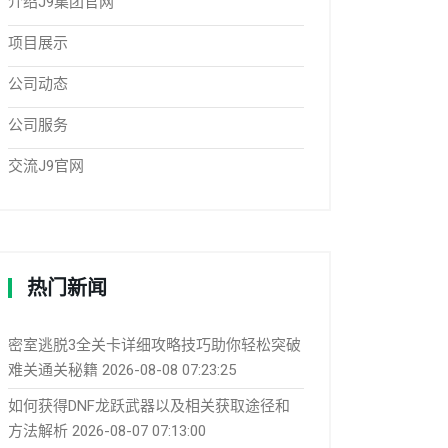
介绍J9集团官网
项目展示
公司动态
公司服务
交流J9官网
热门新闻
密室逃脱3全关卡详细攻略技巧助你轻松突破
难关通关秘籍
2026-08-08 07:23:25
如何获得DNF龙跃武器以及相关获取途径和
方法解析
2026-08-07 07:13:00