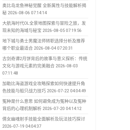
奥比岛龙鱼神秘觉醒 全新属性与技能解析揭
秘
2026-08-06 07:14:14
大航海时代OL全景地图探索与冒险之旅，发
现未知的海域与秘宝
2026-08-05 07:19:56
地下城与勇士男魔法师转职选择分析及推荐
哪个职业最适合
2026-08-04 07:20:31
古剑奇谭2月饼背后的故事与意义探析：传统
文化与游戏元素的完美融合
2026-08-03
07:11:48
加勒比海盗游戏全攻略探索如何快速提升角
色技能与船只战力技巧
2026-07-22 04:04:49
冤种是什么意思 如何避免成为冤种以及冤种
背后的心理机制解析
2026-07-20 04:14:12
倩女幽魂射手技能全面解析及玩法技巧探讨
2026-07-19 04:04:37