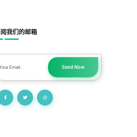
订阅我们的邮箱
Send Now