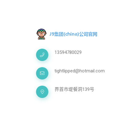
13594780029
tightlipped@hotmail.com
界首市堤餐洞139号