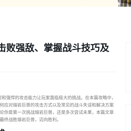
击败强敌、掌握战斗技巧及
体型和强悍的攻击能力让玩家面临极大的挑战。在本篇攻略中，
何应对熔岩巨兽的攻击方式以及常见的战斗失误和解决方案
论你是第一次挑战熔岩巨兽，还是多次尝试未果，本篇文章
最终战胜熔岩巨兽，迈向胜利。