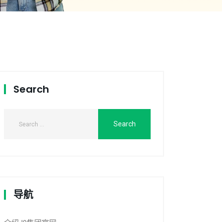
Search
导航