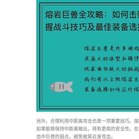
另外，合理利用中距离攻击也是一项重要技巧。熔
如果能够保持中距离输出，将有更高的安全性。在
击中巨兽的弱点，避免被其近身攻击。