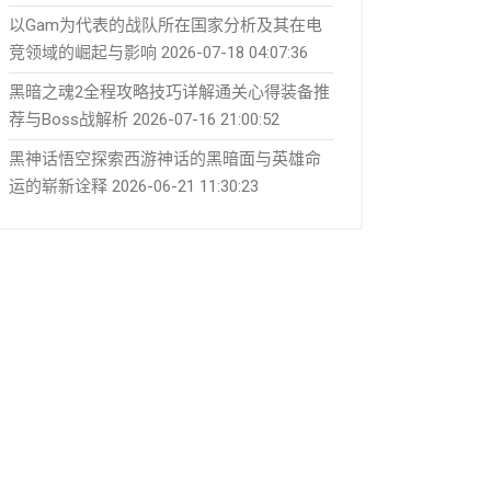
以Gam为代表的战队所在国家分析及其在电
竞领域的崛起与影响
2026-07-18 04:07:36
黑暗之魂2全程攻略技巧详解通关心得装备推
荐与Boss战解析
2026-07-16 21:00:52
黑神话悟空探索西游神话的黑暗面与英雄命
运的崭新诠释
2026-06-21 11:30:23