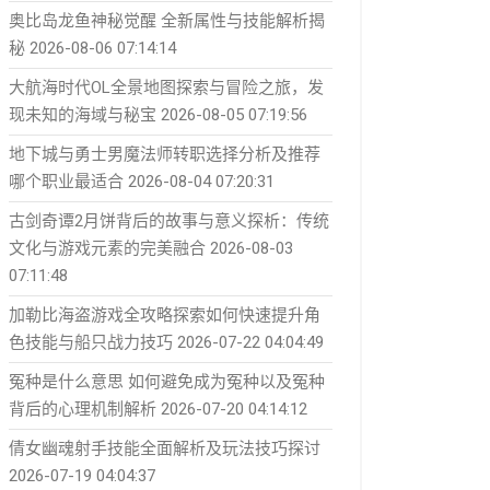
奥比岛龙鱼神秘觉醒 全新属性与技能解析揭
秘
2026-08-06 07:14:14
大航海时代OL全景地图探索与冒险之旅，发
现未知的海域与秘宝
2026-08-05 07:19:56
地下城与勇士男魔法师转职选择分析及推荐
哪个职业最适合
2026-08-04 07:20:31
古剑奇谭2月饼背后的故事与意义探析：传统
文化与游戏元素的完美融合
2026-08-03
07:11:48
加勒比海盗游戏全攻略探索如何快速提升角
色技能与船只战力技巧
2026-07-22 04:04:49
冤种是什么意思 如何避免成为冤种以及冤种
背后的心理机制解析
2026-07-20 04:14:12
倩女幽魂射手技能全面解析及玩法技巧探讨
2026-07-19 04:04:37