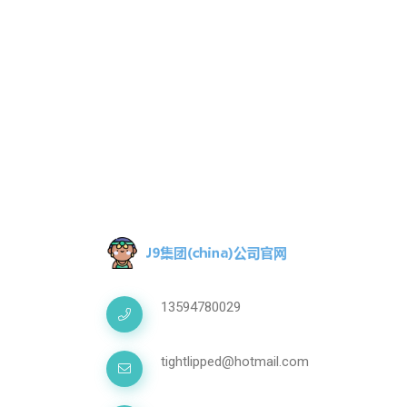
13594780029
tightlipped@hotmail.com