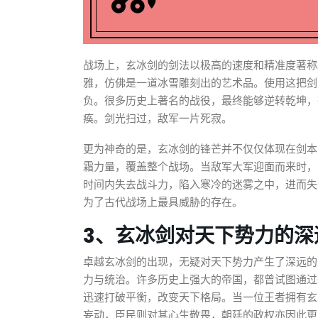
战场上，玄冰剑的剑法以极高的速度和精准度著称
雅，仿佛是一道冰雪雕刻出的艺术品。使用这把剑
负。很多历史上著名的战役，最终能够逆转乾坤，
痪。剑光扫过，敌军一片死寂。
更为神奇的是，玄冰剑的锋芒并不仅仅体现在剑本
霜力量，覆盖整个战场。当敌军大军迎面而来时，
时间内失去战斗力，陷入寒冷的迷雾之中，进而失
为了古代战场上最具威胁的存在。
3、玄冰剑对天下势力的深
卓越玄冰剑的出现，无疑对天下势力产生了深远的
力与统治。许多历史上强大的帝国，都曾试图通过
迅速打破平衡，改变天下格局。当一位王者拥有玄
妄动，臣民则对其心生敬畏，朝廷的政权亦因此更