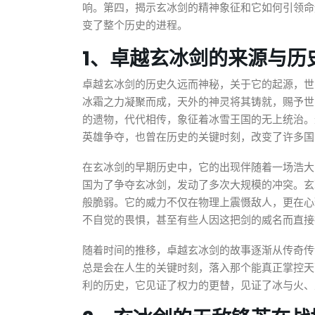
响。第四，揭示玄冰剑的精神象征和它如何引领命
变了整个历史的进程。
1、卓越玄冰剑的来源与历
卓越玄冰剑的历史久远而神秘，关于它的起源，世
冰霜之力凝聚而成，天外的神灵将其铸就，赐予世
的遗物，代代相传，象征着冰雪王国的无上统治。
英雄争夺，也曾在历史的关键时刻，改变了许多国
在玄冰剑的早期历史中，它的出现伴随着一场浩大
国为了争夺玄冰剑，发动了多次大规模的冲突。玄
般脆弱。它的威力不仅在物理上震慑敌人，更在心
不自觉的畏惧，甚至有些人因这把剑的威名而直接
随着时间的推移，卓越玄冰剑的故事逐渐从传奇传
总是会在人生的关键时刻，落入那个能真正掌控天
利的历史，它见证了权力的更替，见证了冰与火、