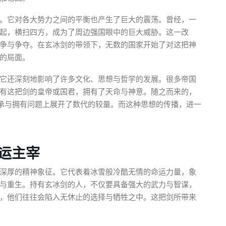
。它对各大势力之间的平衡也产生了巨大的震荡。曾经，一
起，横扫四方，成为了周边强国眼中的巨大威胁。这一改
争与争夺。在玄冰剑的带领下，无数的国家开始了对这把神
的局面。
它还深刻地影响了许多文化、思想与哲学的发展。很多帝国
有这把剑的皇帝或国君，拥有了天命与神意。随之而来的，
传承与拥有问题上展开了数代的较量。而这种思想的传播，进一
运主宰
深厚的精神象征。它代表着冰雪般冷酷无情的命运力量，象
与重生。持有玄冰剑的人，不仅要具备强大的武力与智谋，
，他们往往会陷入无休止的选择与牺牲之中。这把剑所带来