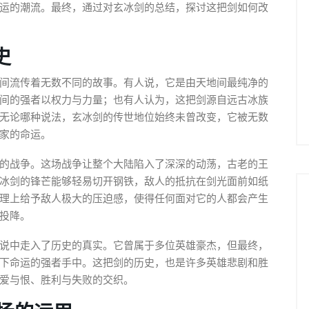
运的潮流。最终，通过对玄冰剑的总结，探讨这把剑如何改
史
间流传着无数不同的故事。有人说，它是由天地间最纯净的
间的强者以权力与力量；也有人认为，这把剑源自远古冰族
无论哪种说法，玄冰剑的传世地位始终未曾改变，它被无数
家的命运。
的战争。这场战争让整个大陆陷入了深深的动荡，古老的王
冰剑的锋芒能够轻易切开钢铁，敌人的抵抗在剑光面前如纸
理上给予敌人极大的压迫感，使得任何面对它的人都会产生
投降。
说中走入了历史的真实。它曾属于多位英雄豪杰，但最终，
下命运的强者手中。这把剑的历史，也是许多英雄悲剧和胜
爱与恨、胜利与失败的交织。