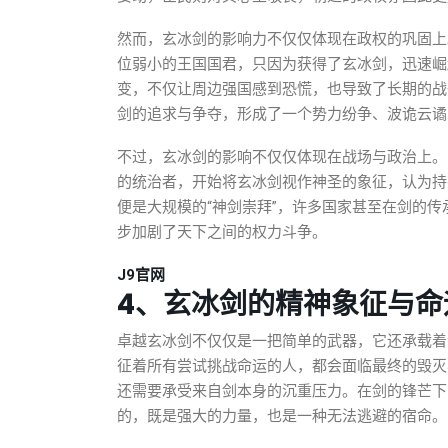
然而，玄冰剑的影响力不仅仅体现在政权的巩固上
位弱小的王国国君，只因为获得了玄冰剑，迅速崛
变，不仅让周边强国感到恐慌，也导致了长期的战
剑的追求与争夺，形成了一个势力纷争、波诡云谲
不过，玄冰剑的影响不仅仅体现在战场与政治上。
的统治者，开始将玄冰剑视作神圣的象征，认为持
便是大规模的“神剑崇拜”，许多国家甚至在剑的
步加剧了天下之间的权力斗争。
J9官网
4、玄冰剑的精神象征与命
卓越玄冰剑不仅仅是一把简单的武器，它还承载着
征着所有尝试挑战命运的人，都会面临最终的毁灭
还需要承受来自剑本身的沉重压力。在剑的锋芒下
的，既是强大的力量，也是一种无法逃避的宿命。