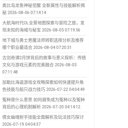
奥比岛龙鱼神秘觉醒 全新属性与技能解析揭
秘
2026-08-06 07:14:14
大航海时代OL全景地图探索与冒险之旅，发
现未知的海域与秘宝
2026-08-05 07:19:56
地下城与勇士男魔法师转职选择分析及推荐
哪个职业最适合
2026-08-04 07:20:31
古剑奇谭2月饼背后的故事与意义探析：传统
文化与游戏元素的完美融合
2026-08-03
07:11:48
加勒比海盗游戏全攻略探索如何快速提升角
色技能与船只战力技巧
2026-07-22 04:04:49
冤种是什么意思 如何避免成为冤种以及冤种
背后的心理机制解析
2026-07-20 04:14:12
倩女幽魂射手技能全面解析及玩法技巧探讨
2026-07-19 04:04:37